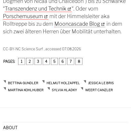
Dogmen von Nicäa und Chalcedon”) bis zu Schwarke
“
Transzendenz und Technik
“. Oder vom
Porschemuseum
mit der Himmelsleiter aka
Rolltreppe bis zu dem
Mooncascade Blog
in dem
sich zwei älteren Herren über Mobilität unterhalten.
CC-BY-NC Science Surf , accessed 07.08.2026
PAGES:
1
2
3
4
5
6
7
8
BETTINA GUNDLER
HELMUT HOLZAPFEL
JESSICA LE BRIS
MARTINA KOHLHUBER
SYLVIA HLADKY
WEERT CANZLER
ABOUT