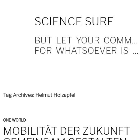
SKIP
SCIENCE SURF
TO
CONTENT
BUT LET YOUR COMMUNICATION BE YEA, YEA; NAY, NAY.
FOR WHATSOEVER IS MORE THAN THESE COMETH OF EVIL.
Tag Archives: Helmut Holzapfel
ONE WORLD
MOBILITÄT DER ZUKUNFT