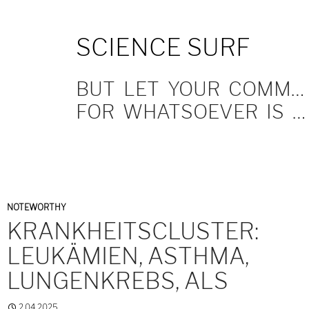
SKIP
SCIENCE SURF
TO
CONTENT
BUT LET YOUR COMMUNICATION BE YEA, YEA; NAY, NAY.
FOR WHATSOEVER IS MORE THAN THESE COMETH OF EVIL.
NOTEWORTHY
KRANKHEITSCLUSTER:
LEUKÄMIEN, ASTHMA,
LUNGENKREBS, ALS
2.04.2025