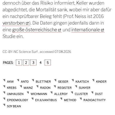
dennoch über das Risiko informiert, Keller wurden
abgedichtet, die Mortalität sank, wobei mir aber dafür
ein nachprüfbarer Beleg fehlt (
Prof. Neiss ist 2016
verstorben
).
Die Daten gingen jedenfalls dann in
eine
große österreichische
und
internationale
Studie ein.
CC-BY-NC Science Surf , accessed 07.08.2026
PAGES:
1
2
3
4
5
AKW
ANTO
BLETTNER
GEISER
KAATSCH
KINDER
KREBS
MAINZ
RADON
REGISTER
SUNYER
UMHAUSEN
WICHMANN
ALLERGY
CLUSTER
DUST
EPIDEMIOLOGY
EX JUVANTIBUS
METHOD
RADIOACTIVITY
SOY BEAN