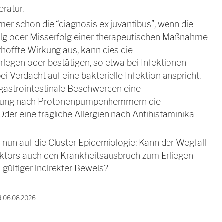
eratur.
mer schon die “diagnosis ex juvantibus”, wenn die
olg oder Misserfolg einer therapeutischen Maßnahme
 erhoffte Wirkung aus, kann dies die
legen oder bestätigen, so etwa bei Infektionen
i Verdacht auf eine bakterielle Infektion anspricht.
gastrointestinale Beschwerden eine
rung nach Protonenpumpenhemmern die
Oder eine fragliche Allergien nach Antihistaminika
p nun auf die Cluster Epidemiologie: Kann der Wegfall
ktors auch den Krankheitsausbruch zum Erliegen
 gültiger indirekter Beweis?
d 06.08.2026