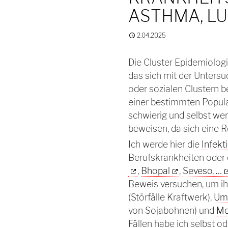
ASTHMA, L
2.04.2025
Die Cluster Epidemiologi
das sich mit der Unters
oder sozialen Clustern be
einer bestimmten Popula
schwierig und selbst we
beweisen, da sich eine R
Ich werde hier die
Infekt
Berufskrankheiten oder 
,
Bhopal
,
Seveso, …
Beweis versuchen, um ih
(Störfälle Kraftwerk),
Um
von Sojabohnen) und
Mo
Fällen habe ich selbst ode