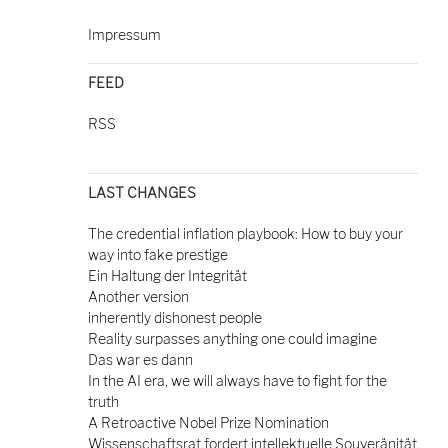
Impressum
FEED
RSS
LAST CHANGES
The credential inflation playbook: How to buy your
way into fake prestige
Ein Haltung der Integrität
Another version
inherently dishonest people
Reality surpasses anything one could imagine
Das war es dann
In the AI era, we will always have to fight for the
truth
A Retroactive Nobel Prize Nomination
Wissenschaftsrat fordert intellektuelle Souveränität