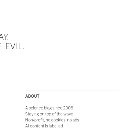
Y.
EVIL.
ABOUT
A science blog since 2006
Staying on top of the wave
Non-profit, no cookies, no ads
AI content is labelled