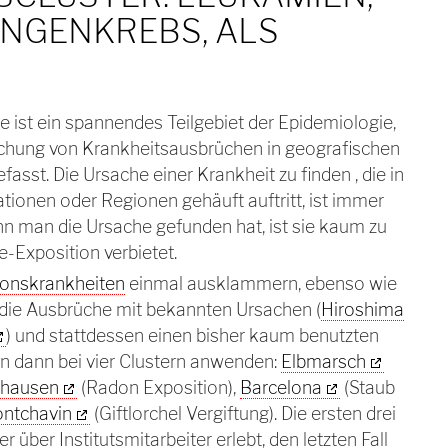
UNGENKREBS, ALS
e ist ein spannendes Teilgebiet der Epidemiologie,
uchung von Krankheitsausbrüchen in geografischen
fasst. Die Ursache einer Krankheit zu finden , die in
tionen oder Regionen gehäuft auftritt, ist immer
nn man die Ursache gefunden hat, ist sie kaum zu
e-Exposition verbietet.
ionskrankheiten
einmal ausklammern, ebenso wie
die Ausbrüche mit bekannten Ursachen (
Hiroshima
) und stattdessen einen bisher kaum benutzten
n dann bei vier Clustern anwenden:
Elbmarsch
hausen
(Radon Exposition),
Barcelona
(Staub
ntchavin
(Giftlorchel Vergiftung). Die ersten drei
r über Institutsmitarbeiter erlebt, den letzten Fall