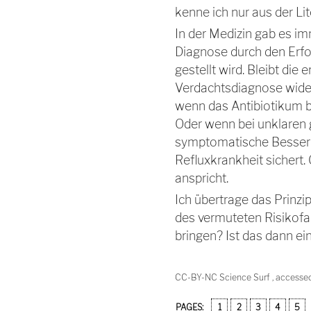
kenne ich nur aus der Lit
In der Medizin gab es im
Diagnose durch den Erf
gestellt wird. Bleibt die
Verdachtsdiagnose wider
wenn das Antibiotikum be
Oder wenn bei unklaren 
symptomatische Besse
Refluxkrankheit sichert. 
anspricht.
Ich übertrage das Prinzi
des vermuteten Risikofa
bringen? Ist das dann ein
CC-BY-NC Science Surf , accesse
PAGES:
1
2
3
4
5