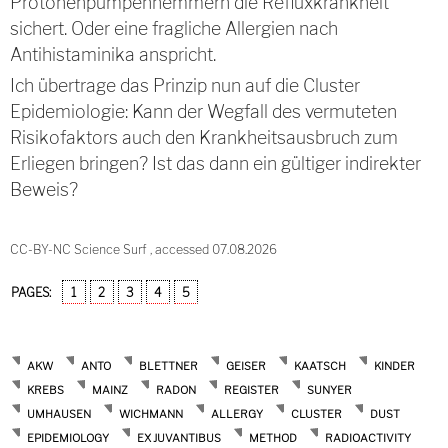
Protonenpumpenhemmern die Refluxkrankheit
sichert. Oder eine fragliche Allergien nach
Antihistaminika anspricht.
Ich übertrage das Prinzip nun auf die Cluster
Epidemiologie: Kann der Wegfall des vermuteten
Risikofaktors auch den Krankheitsausbruch zum
Erliegen bringen? Ist das dann ein gültiger indirekter
Beweis?
CC-BY-NC Science Surf , accessed 07.08.2026
PAGES:
1
2
3
4
5
AKW
ANTO
BLETTNER
GEISER
KAATSCH
KINDER
KREBS
MAINZ
RADON
REGISTER
SUNYER
UMHAUSEN
WICHMANN
ALLERGY
CLUSTER
DUST
EPIDEMIOLOGY
EX JUVANTIBUS
METHOD
RADIOACTIVITY