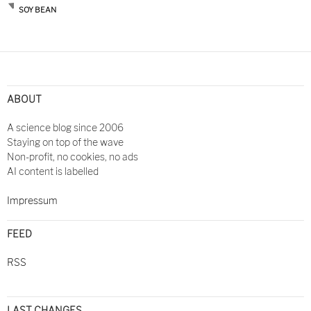
SOY BEAN
ABOUT
A science blog since 2006
Staying on top of the wave
Non-profit, no cookies, no ads
AI content is labelled
Impressum
FEED
RSS
LAST CHANGES