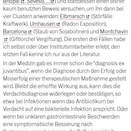
Bhopal
,
Seveso, …
) und stattdessen einen bisher
kaum benutzten Beweis versuchen, um ihn dann bei
vier Clustern anwenden:
Elbmarsch
(Störfälle
Kraftwerk),
Umhausen
(Radon Exposition),
Barcelona
(Staub von Sojabohnen) und
Montchavin
(Giftlorchel Vergiftung). Die ersten drei Fällen habe
ich selbst oder über Institutsmitarbeiter erlebt, den
letzten Fall kenne ich nur aus der Literatur.
In der Medizin gab es immer schon die “diagnosis ex
juvantibus”, wenn die Diagnose durch den Erfolg oder
Misserfolg einer therapeutischen Maßnahme gestellt
wird. Bleibt die erhoffte Wirkung aus, kann dies die
Verdachtsdiagnose widerlegen oder bestätigen, so
etwa bei Infektionen wenn das Antibiotikum bei
Verdacht auf eine bakterielle Infektion anspricht. Oder
wenn bei unklaren gastrointestinale Beschwerden
eine symptomatische Besserung nach