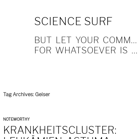
SKIP
SCIENCE SURF
TO
CONTENT
BUT LET YOUR COMMUNICATION BE YEA, YEA; NAY, NAY.
FOR WHATSOEVER IS MORE THAN THESE COMETH OF EVIL.
Tag Archives: Geiser
NOTEWORTHY
KRANKHEITSCLUSTER: