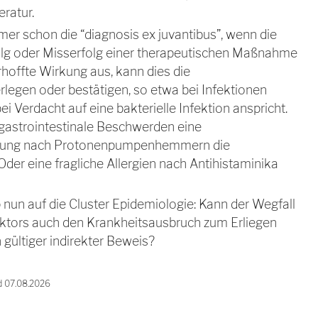
eratur.
mer schon die “diagnosis ex juvantibus”, wenn die
olg oder Misserfolg einer therapeutischen Maßnahme
 erhoffte Wirkung aus, kann dies die
legen oder bestätigen, so etwa bei Infektionen
i Verdacht auf eine bakterielle Infektion anspricht.
gastrointestinale Beschwerden eine
rung nach Protonenpumpenhemmern die
Oder eine fragliche Allergien nach Antihistaminika
p nun auf die Cluster Epidemiologie: Kann der Wegfall
ktors auch den Krankheitsausbruch zum Erliegen
 gültiger indirekter Beweis?
d 07.08.2026