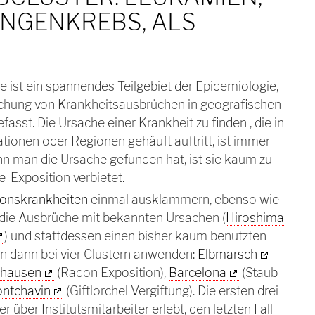
UNGENKREBS, ALS
e ist ein spannendes Teilgebiet der Epidemiologie,
uchung von Krankheitsausbrüchen in geografischen
fasst. Die Ursache einer Krankheit zu finden , die in
tionen oder Regionen gehäuft auftritt, ist immer
nn man die Ursache gefunden hat, ist sie kaum zu
e-Exposition verbietet.
ionskrankheiten
einmal ausklammern, ebenso wie
die Ausbrüche mit bekannten Ursachen (
Hiroshima
) und stattdessen einen bisher kaum benutzten
n dann bei vier Clustern anwenden:
Elbmarsch
hausen
(Radon Exposition),
Barcelona
(Staub
ntchavin
(Giftlorchel Vergiftung). Die ersten drei
r über Institutsmitarbeiter erlebt, den letzten Fall