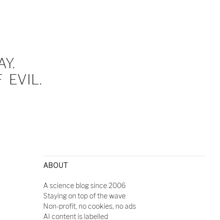
Y.
EVIL.
ABOUT
A science blog since 2006
Staying on top of the wave
Non-profit, no cookies, no ads
AI content is labelled