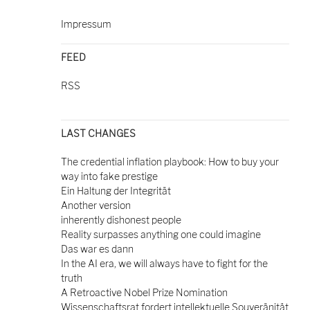
Impressum
FEED
RSS
LAST CHANGES
The credential inflation playbook: How to buy your
way into fake prestige
Ein Haltung der Integrität
Another version
inherently dishonest people
Reality surpasses anything one could imagine
Das war es dann
In the AI era, we will always have to fight for the
truth
A Retroactive Nobel Prize Nomination
Wissenschaftsrat fordert intellektuelle Souveränität