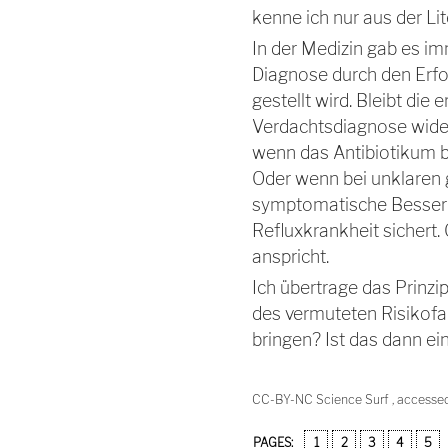
kenne ich nur aus der Lit
In der Medizin gab es im
Diagnose durch den Erf
gestellt wird. Bleibt die
Verdachtsdiagnose wider
wenn das Antibiotikum be
Oder wenn bei unklaren 
symptomatische Besse
Refluxkrankheit sichert. 
anspricht.
Ich übertrage das Prinzi
des vermuteten Risikofa
bringen? Ist das dann ein
CC-BY-NC Science Surf , accesse
PAGES:
1
2
3
4
5