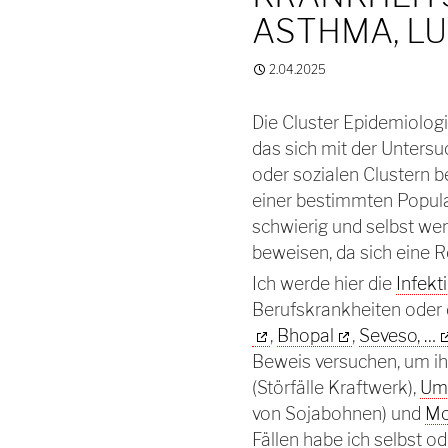
ASTHMA, L
2.04.2025
Die Cluster Epidemiologi
das sich mit der Unters
oder sozialen Clustern be
einer bestimmten Popula
schwierig und selbst we
beweisen, da sich eine R
Ich werde hier die
Infekt
Berufskrankheiten oder 
,
Bhopal
,
Seveso, …
Beweis versuchen, um ih
(Störfälle Kraftwerk),
Um
von Sojabohnen) und
Mo
Fällen habe ich selbst ode