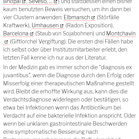
Bhopal
,
Seveso, …
) und stattdessen einen bisher
kaum benutzten Beweis versuchen, um ihn dann bei
vier Clustern anwenden:
Elbmarsch
(Störfälle
Kraftwerk),
Umhausen
(Radon Exposition),
Barcelona
(Staub von Sojabohnen) und
Montchavin
(Giftlorchel Vergiftung). Die ersten drei Fällen habe
ich selbst oder über Institutsmitarbeiter erlebt, den
letzten Fall kenne ich nur aus der Literatur.
In der Medizin gab es immer schon die “diagnosis ex
juvantibus”, wenn die Diagnose durch den Erfolg oder
Misserfolg einer therapeutischen Maßnahme gestellt
wird. Bleibt die erhoffte Wirkung aus, kann dies die
Verdachtsdiagnose widerlegen oder bestätigen, so
etwa bei Infektionen wenn das Antibiotikum bei
Verdacht auf eine bakterielle Infektion anspricht. Oder
wenn bei unklaren gastrointestinale Beschwerden
eine symptomatische Besserung nach