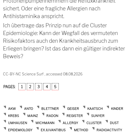
Protonenpumpenhemmern die Refluxkrankheit
sichert. Oder eine fragliche Allergien nach
Antihistaminika anspricht.
Ich übertrage das Prinzip nun auf die Cluster
Epidemiologie: Kann der Wegfall des vermuteten
Risikofaktors auch den Krankheitsausbruch zum
Erliegen bringen? Ist das dann ein gültiger indirekter
Beweis?
CC-BY-NC Science Surf , accessed 08.08.2026
PAGES:
1
2
3
4
5
AKW
ANTO
BLETTNER
GEISER
KAATSCH
KINDER
KREBS
MAINZ
RADON
REGISTER
SUNYER
UMHAUSEN
WICHMANN
ALLERGY
CLUSTER
DUST
EPIDEMIOLOGY
EX JUVANTIBUS
METHOD
RADIOACTIVITY