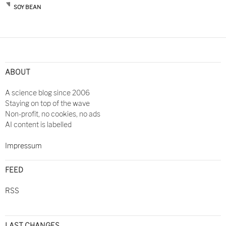
SOY BEAN
ABOUT
A science blog since 2006
Staying on top of the wave
Non-profit, no cookies, no ads
AI content is labelled
Impressum
FEED
RSS
LAST CHANGES