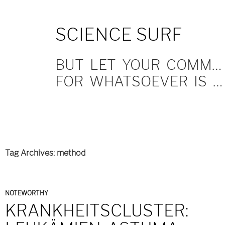
SKIP
SCIENCE SURF
TO
CONTENT
BUT LET YOUR COMMUNICATION BE YEA, YEA; NAY, NAY.
FOR WHATSOEVER IS MORE THAN THESE COMETH OF EVIL.
Tag Archives: method
NOTEWORTHY
KRANKHEITSCLUSTER: