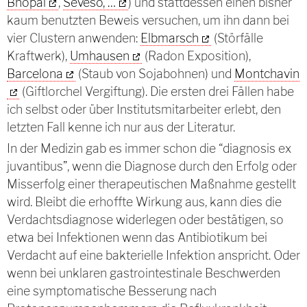
Bhopal
,
Seveso, …
) und stattdessen einen bisher
kaum benutzten Beweis versuchen, um ihn dann bei
vier Clustern anwenden:
Elbmarsch
(Störfälle
Kraftwerk),
Umhausen
(Radon Exposition),
Barcelona
(Staub von Sojabohnen) und
Montchavin
(Giftlorchel Vergiftung). Die ersten drei Fällen habe
ich selbst oder über Institutsmitarbeiter erlebt, den
letzten Fall kenne ich nur aus der Literatur.
In der Medizin gab es immer schon die “diagnosis ex
juvantibus”, wenn die Diagnose durch den Erfolg oder
Misserfolg einer therapeutischen Maßnahme gestellt
wird. Bleibt die erhoffte Wirkung aus, kann dies die
Verdachtsdiagnose widerlegen oder bestätigen, so
etwa bei Infektionen wenn das Antibiotikum bei
Verdacht auf eine bakterielle Infektion anspricht. Oder
wenn bei unklaren gastrointestinale Beschwerden
eine symptomatische Besserung nach