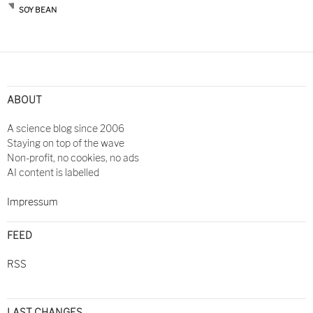
SOY BEAN
ABOUT
A science blog since 2006
Staying on top of the wave
Non-profit, no cookies, no ads
AI content is labelled
Impressum
FEED
RSS
LAST CHANGES