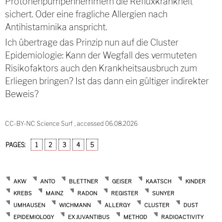
Protonenpumpenhemmern die Refluxkrankheit
sichert. Oder eine fragliche Allergien nach
Antihistaminika anspricht.
Ich übertrage das Prinzip nun auf die Cluster
Epidemiologie: Kann der Wegfall des vermuteten
Risikofaktors auch den Krankheitsausbruch zum
Erliegen bringen? Ist das dann ein gültiger indirekter
Beweis?
CC-BY-NC Science Surf , accessed 06.08.2026
PAGES:
1
2
3
4
5
AKW
ANTO
BLETTNER
GEISER
KAATSCH
KINDER
KREBS
MAINZ
RADON
REGISTER
SUNYER
UMHAUSEN
WICHMANN
ALLERGY
CLUSTER
DUST
EPIDEMIOLOGY
EX JUVANTIBUS
METHOD
RADIOACTIVITY