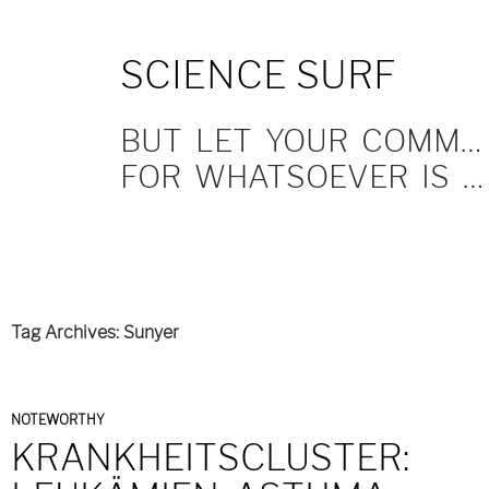
SKIP
SCIENCE SURF
TO
CONTENT
BUT LET YOUR COMMUNICATION BE YEA, YEA; NAY, NAY.
FOR WHATSOEVER IS MORE THAN THESE COMETH OF EVIL.
Tag Archives: Sunyer
NOTEWORTHY
KRANKHEITSCLUSTER: