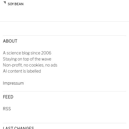
SOY BEAN
ABOUT
A science blog since 2006
Staying on top of the wave
Non-profit, no cookies, no ads
AI content is labelled
Impressum
FEED
RSS
LAST CHANGES