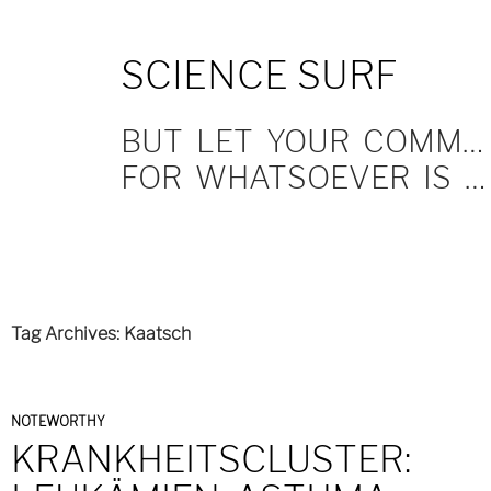
SKIP
SCIENCE SURF
TO
CONTENT
BUT LET YOUR COMMUNICATION BE YEA, YEA; NAY, NAY.
FOR WHATSOEVER IS MORE THAN THESE COMETH OF EVIL.
Tag Archives: Kaatsch
NOTEWORTHY
KRANKHEITSCLUSTER: