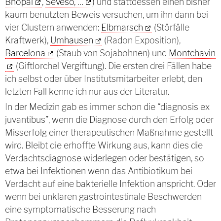
Bhopal
,
Seveso, …
) und stattdessen einen bisher
kaum benutzten Beweis versuchen, um ihn dann bei
vier Clustern anwenden:
Elbmarsch
(Störfälle
Kraftwerk),
Umhausen
(Radon Exposition),
Barcelona
(Staub von Sojabohnen) und
Montchavin
(Giftlorchel Vergiftung). Die ersten drei Fällen habe
ich selbst oder über Institutsmitarbeiter erlebt, den
letzten Fall kenne ich nur aus der Literatur.
In der Medizin gab es immer schon die “diagnosis ex
juvantibus”, wenn die Diagnose durch den Erfolg oder
Misserfolg einer therapeutischen Maßnahme gestellt
wird. Bleibt die erhoffte Wirkung aus, kann dies die
Verdachtsdiagnose widerlegen oder bestätigen, so
etwa bei Infektionen wenn das Antibiotikum bei
Verdacht auf eine bakterielle Infektion anspricht. Oder
wenn bei unklaren gastrointestinale Beschwerden
eine symptomatische Besserung nach