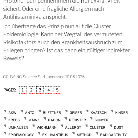
Protonenpumpenhemmern die Refluxkrankheit
sichert. Oder eine fragliche Allergien nach
Antihistaminika anspricht.
Ich übertrage das Prinzip nun auf die Cluster
Epidemiologie: Kann der Wegfall des vermuteten
Risikofaktors auch den Krankheitsausbruch zum
Erliegen bringen? Ist das dann ein gültiger indirekter
Beweis?
CC-BY-NC Science Surf , accessed 10.08.2026
PAGES:
1
2
3
4
5
AKW
ANTO
BLETTNER
GEISER
KAATSCH
KINDER
KREBS
MAINZ
RADON
REGISTER
SUNYER
UMHAUSEN
WICHMANN
ALLERGY
CLUSTER
DUST
EPIDEMIOLOGY
EX JUVANTIBUS
METHOD
RADIOACTIVITY