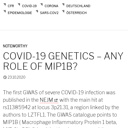
CFR
COVID-19
CORONA
DEUTSCHLAND
EPIDEMIOLOGIE
SARS-COV2
ÖSTERREICH
NOTEWORTHY
COVID-19 GENETICS – ANY
ROLE OF MIP1B?
23.10.2020
The first GWAS of severe COVID-19 infection was
published in the
NEJM
with the main hit at
rs11385942 at locus 3p21.31, a region linked by the
authors to LZTFL1. The GWAS catalogue points to
MIP1B ( Macrophage Inflammatory Protein 1 beta,