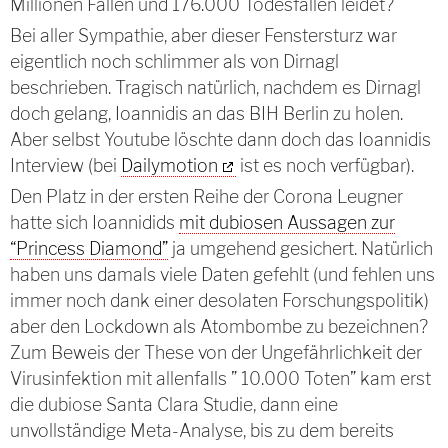
Millionen Fällen und 176.000 Todesfällen leidet?
Bei aller Sympathie, aber dieser Fenstersturz war
eigentlich noch schlimmer als von Dirnagl
beschrieben. Tragisch natürlich, nachdem es Dirnagl
doch gelang, Ioannidis an das BIH Berlin zu holen.
Aber selbst Youtube löschte dann doch das Ioannidis
Interview (bei
Dailymotion
ist es noch verfügbar).
Den Platz in der ersten Reihe der Corona Leugner
hatte sich Ioannidids
mit dubiosen Aussagen zur
“Princess Diamond”
ja umgehend gesichert. Natürlich
haben uns damals viele Daten gefehlt (und fehlen uns
immer noch dank einer desolaten Forschungspolitik)
aber den Lockdown als Atombombe zu bezeichnen?
Zum Beweis der These von der Ungefährlichkeit der
Virusinfektion mit allenfalls ” 10.000 Toten” kam erst
die dubiose Santa Clara Studie, dann eine
unvollständige Meta-Analyse, bis zu dem bereits