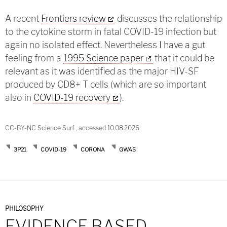
A recent
Frontiers review
discusses the relationship
to the cytokine storm in fatal COVID-19 infection but
again no isolated effect. Nevertheless I have a gut
feeling from a
1995 Science paper
that it could be
relevant as it was identified as the major HIV-SF
produced by CD8+ T cells (which are so important
also in
COVID-19 recovery
).
CC-BY-NC Science Surf , accessed 10.08.2026
3P21
COVID-19
CORONA
GWAS
PHILOSOPHY
EVIDENCE BASED