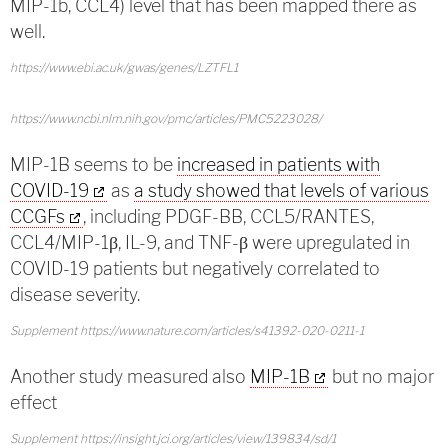
MIP-1b, CCL4) level that has been mapped there as
well.
https://www.ebi.ac.uk/gwas/genes/LZTFL1
https://www.ncbi.nlm.nih.gov/pmc/articles/PMC5223028/
MIP-1B seems to be
increased in patients with
COVID-19
as
a study showed that levels of various
CCGFs
, including PDGF-BB, CCL5/RANTES,
CCL4/MIP-1β, IL-9, and TNF-β were upregulated in
COVID-19 patients but negatively correlated to
disease severity.
Supplement https://www.nature.com/articles/s41392-020-0211-1
Another study measured also
MIP-1B
but no major
effect
Supplement https://insight.jci.org/articles/view/139834/sd/1