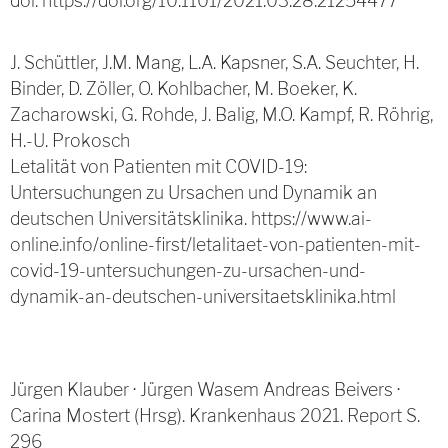
doi: https://doi.org/10.1101/2021.03.28.21254477
J. Schüttler, J.M. Mang, L.A. Kapsner, S.A. Seuchter, H.
Binder, D. Zöller, O. Kohlbacher, M. Boeker, K.
Zacharowski, G. Rohde, J. Balig, M.O. Kampf, R. Röhrig,
H.-U. Prokosch
Letalität von Patienten mit COVID-19:
Untersuchungen zu Ursachen und Dynamik an
deutschen Universitätsklinika. https://www.ai-
online.info/online-first/letalitaet-von-patienten-mit-
covid-19-untersuchungen-zu-ursachen-und-
dynamik-an-deutschen-universitaetsklinika.html
Jürgen Klauber · Jürgen Wasem Andreas Beivers ·
Carina Mostert (Hrsg). Krankenhaus 2021. Report S.
296