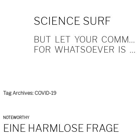
SKIP
SCIENCE SURF
TO
CONTENT
BUT LET YOUR COMMUNICATION BE YEA, YEA; NAY, NAY.
FOR WHATSOEVER IS MORE THAN THESE COMETH OF EVIL.
Tag Archives: COVID-19
NOTEWORTHY
EINE HARMLOSE FRAGE