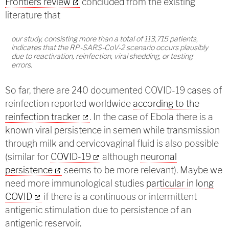
Frontiers review
concluded from the existing
literature that
our study, consisting more than a total of 113,715 patients,
indicates that the RP-SARS-CoV-2 scenario occurs plausibly
due to reactivation, reinfection, viral shedding, or testing
errors.
So far, there are 240 documented COVID-19 cases of
reinfection reported worldwide
according to the
reinfection tracker
. In the case of Ebola there is a
known viral persistence in semen while transmission
through milk and cervicovaginal fluid is also possible
(similar for
COVID-19
although
neuronal
persistence
seems to be more relevant). Maybe we
need more immunological studies
particular in long
COVID
if there is a continuous or intermittent
antigenic stimulation due to persistence of an
antigenic reservoir.