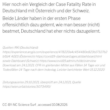
Hier noch ein Vergleich der Case Fatality Rate in
Deutschland mit Österreich und der Schweiz.
Beide Länder haben in der ersten Phase
offensichtlich dazu gelernt, wie man besser (nicht)
beatmet, Deutschland hat eher nichts dazugelernt.
Quellen: RKI (Deutschland)
https://experience.arcgis.com/experience/478220a4c454480e823b17327b2
bf1d4 AGES (Österreich) https://covid19-dashboard.ages.at/dashboard.html
sowie Dashboard (Schweiz) https://www.covid19.admin.ch/de/overview
Download am 24.1.2021. CFR im gleitenden Mittel aus Fällen 14 Tage vor und
Todesfällen 14 Tage nach dem Indextag. Letzter berichteter Wert 15.12.2020
Zeitungsausriss 29.10.2021, überprüft am 24.1.2021, Quelle
https://wien.orf.at/stories/3073495/
CC-BY-NC Science Surf , accessed 10.08.2026