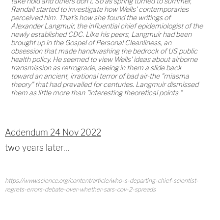
take hold and others don't. So as spring turned to summer,
Randall started to investigate how Wells' contemporaries
perceived him. That's how she found the writings of
Alexander Langmuir, the influential chief epidemiologist of the
newly established CDC. Like his peers, Langmuir had been
brought up in the Gospel of Personal Cleanliness, an
obsession that made handwashing the bedrock of US public
health policy. He seemed to view Wells' ideas about airborne
transmission as retrograde, seeing in them a slide back
toward an ancient, irrational terror of bad air-the "miasma
theory" that had prevailed for centuries. Langmuir dismissed
them as little more than "interesting theoretical points."
Addendum 24 Nov 2022
two years later…
https://www.science.org/content/article/who-s-departing-chief-scientist-
regrets-errors-debate-over-whether-sars-cov-2-spreads