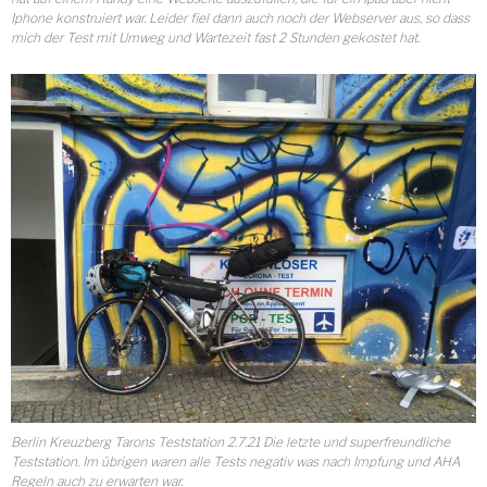
Iphone konstruiert war. Leider fiel dann auch noch der Webserver aus, so dass
mich der Test mit Umweg und Wartezeit fast 2 Stunden gekostet hat.
Berlin Kreuzberg Tarons Teststation 2.7.21 Die letzte und superfreundliche
Teststation. Im übrigen waren alle Tests negativ was nach Impfung und AHA
Regeln auch zu erwarten war.