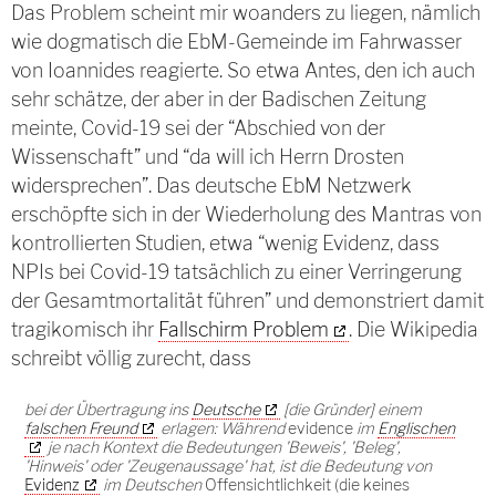
Das Problem scheint mir woanders zu liegen, nämlich
wie dogmatisch die EbM-Gemeinde im Fahrwasser
von Ioannides reagierte. So etwa Antes, den ich auch
sehr schätze, der aber in der Badischen Zeitung
meinte, Covid-19 sei der “Abschied von der
Wissenschaft” und “da will ich Herrn Drosten
widersprechen”. Das deutsche EbM Netzwerk
erschöpfte sich in der Wiederholung des Mantras von
kontrollierten Studien, etwa “wenig Evidenz, dass
NPIs bei Covid-19 tatsächlich zu einer Verringerung
der Gesamtmortalität führen” und demonstriert damit
tragikomisch ihr
Fallschirm Problem
. Die Wikipedia
schreibt völlig zurecht, dass
bei der Übertragung ins
Deutsche
[die Gründer] einem
falschen Freund
erlagen: Während
evidence
im
Englischen
je nach Kontext die Bedeutungen 'Beweis', 'Beleg',
'Hinweis' oder 'Zeugenaussage' hat, ist die Bedeutung von
Evidenz
im Deutschen
Offensichtlichkeit (die keines